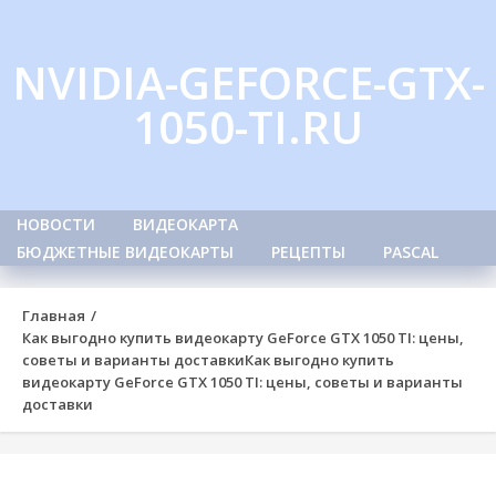
Skip
to
NVIDIA-GEFORCE-GTX-
content
1050-TI.RU
НОВОСТИ
ВИДЕОКАРТА
БЮДЖЕТНЫЕ ВИДЕОКАРТЫ
РЕЦЕПТЫ
PASCAL
Главная
Как выгодно купить видеокарту GeForce GTX 1050 TI: цены,
советы и варианты доставки
Как выгодно купить
видеокарту GeForce GTX 1050 TI: цены, советы и варианты
доставки