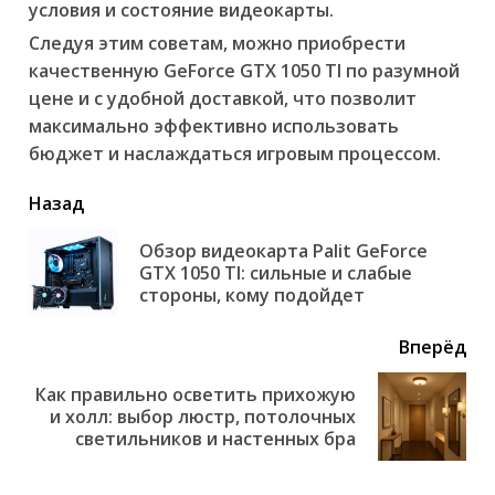
условия и состояние видеокарты.
Следуя этим советам, можно приобрести
качественную GeForce GTX 1050 TI по разумной
цене и с удобной доставкой, что позволит
максимально эффективно использовать
бюджет и наслаждаться игровым процессом.
читать
Назад
еще
Обзор видеокарта Palit GeForce
Пр
GTX 1050 TI: сильные и слабые
но
стороны, кому подойдет
Вперёд
Как правильно осветить прихожую
Next
и холл: выбор люстр, потолочных
post:
светильников и настенных бра