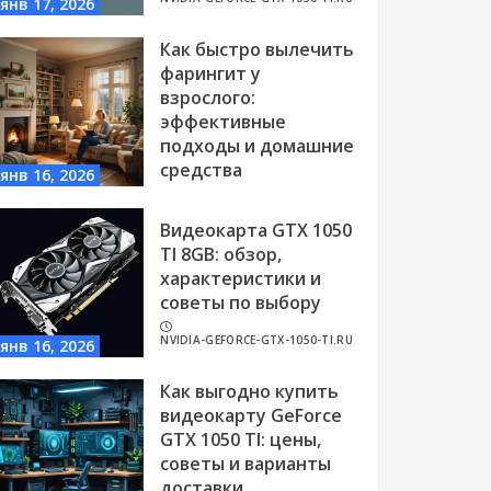
янв 17, 2026
Как быстро вылечить
фарингит у
взрослого:
эффективные
подходы и домашние
средства
янв 16, 2026
NVIDIA-GEFORCE-GTX-1050-TI.RU
Видеокарта GTX 1050
TI 8GB: обзор,
характеристики и
советы по выбору
NVIDIA-GEFORCE-GTX-1050-TI.RU
янв 16, 2026
Как выгодно купить
видеокарту GeForce
GTX 1050 TI: цены,
советы и варианты
доставки