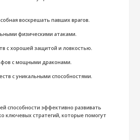
собная воскрешать павших врагов.
льными физическими атаками.
в с хорошей защитой и ловкостью.
фов с мощными драконами.
ств с уникальными способностями.
ашей способности эффективно развивать
ько ключевых стратегий, которые помогут