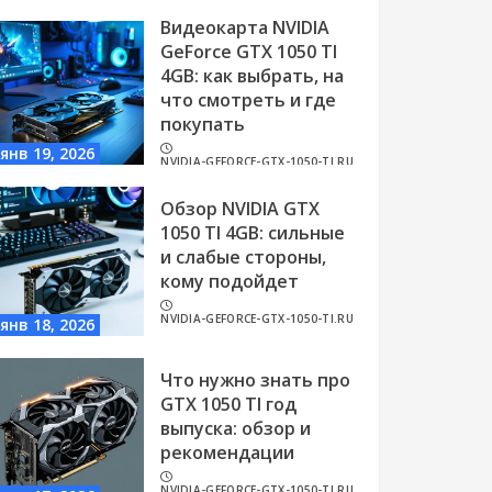
Видеокарта NVIDIA
GeForce GTX 1050 TI
4GB: как выбрать, на
что смотреть и где
покупать
янв 19, 2026
NVIDIA-GEFORCE-GTX-1050-TI.RU
Обзор NVIDIA GTX
1050 TI 4GB: сильные
и слабые стороны,
кому подойдет
NVIDIA-GEFORCE-GTX-1050-TI.RU
янв 18, 2026
Что нужно знать про
GTX 1050 TI год
выпуска: обзор и
рекомендации
NVIDIA-GEFORCE-GTX-1050-TI.RU