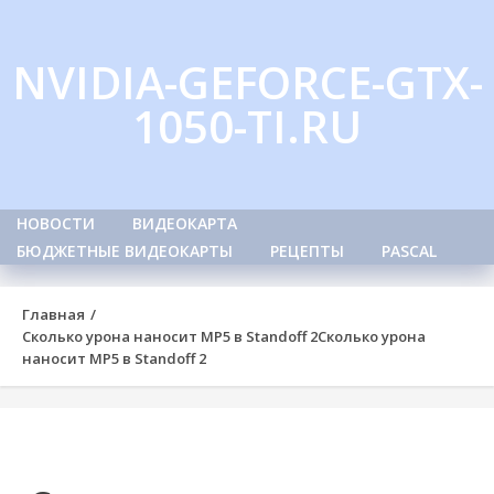
Skip
to
NVIDIA-GEFORCE-GTX-
content
1050-TI.RU
НОВОСТИ
ВИДЕОКАРТА
БЮДЖЕТНЫЕ ВИДЕОКАРТЫ
РЕЦЕПТЫ
PASCAL
Главная
Сколько урона наносит MP5 в Standoff 2
Сколько урона
наносит MP5 в Standoff 2