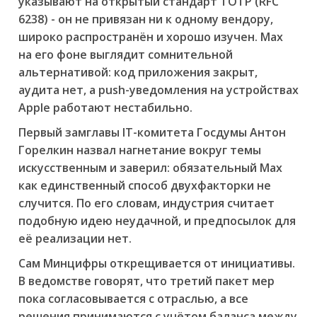
указывают на открытый стандарт TOTP (RFC
6238) - он не привязан ни к одному вендору,
широко распространён и хорошо изучен. Max
на его фоне выглядит сомнительной
альтернативой: код приложения закрыт,
аудита нет, а push-уведомления на устройствах
Apple работают нестабильно.
Первый замглавы IT-комитета Госдумы Антон
Горелкин назвал нагнетание вокруг темы
искусственным и заверил: обязательный Max
как единственный способ двухфакторки не
случится. По его словам, индустрия считает
подобную идею неудачной, и предпосылок для
её реализации нет.
Сам Минцифры открещивается от инициативы.
В ведомстве говорят, что третий пакет мер
пока согласовывается с отраслью, а все
решения принимаются с учётом баланса между