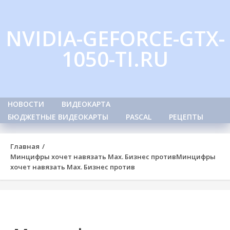
Skip
to
NVIDIA-GEFORCE-GTX-
content
1050-TI.RU
НОВОСТИ
ВИДЕОКАРТА
БЮДЖЕТНЫЕ ВИДЕОКАРТЫ
PASCAL
РЕЦЕПТЫ
Главная
Минцифры хочет навязать Max. Бизнес против
Минцифры
хочет навязать Max. Бизнес против