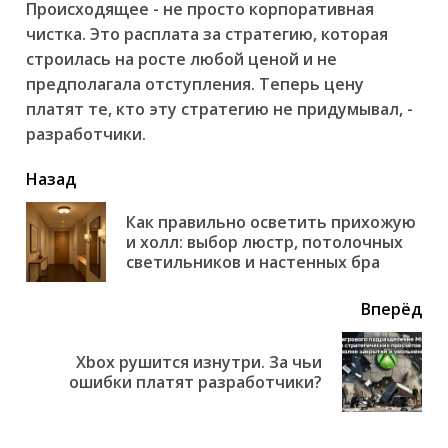
Происходящее - не просто корпоративная
чистка. Это расплата за стратегию, которая
строилась на росте любой ценой и не
предполагала отступления. Теперь цену
платят те, кто эту стратегию не придумывал, -
разработчики.
читать
Назад
еще
Как правильно осветить прихожую
Пр
и холл: выбор люстр, потолочных
но
светильников и настенных бра
Вперёд
Xbox рушится изнутри. За чьи
Next
ошибки платят разработчики?
post: