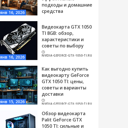
подходы и домашние
средства
янв 16, 2026
NVIDIA-GEFORCE-GTX-1050-TI.RU
Видеокарта GTX 1050
TI 8GB: обзор,
характеристики и
советы по выбору
NVIDIA-GEFORCE-GTX-1050-TI.RU
янв 16, 2026
Как выгодно купить
видеокарту GeForce
GTX 1050 TI: цены,
советы и варианты
доставки
янв 15, 2026
NVIDIA-GEFORCE-GTX-1050-TI.RU
Обзор видеокарта
Palit GeForce GTX
1050 TI: сильные и