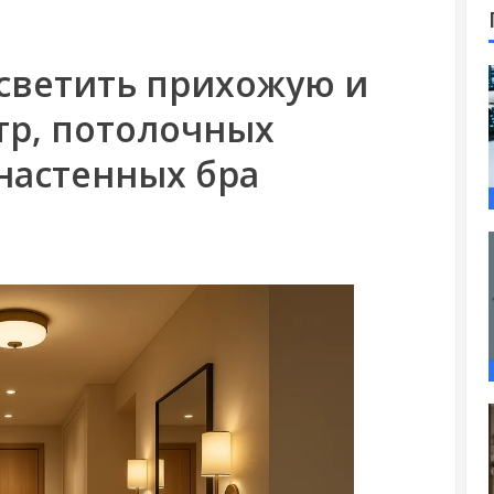
светить прихожую и
тр, потолочных
настенных бра