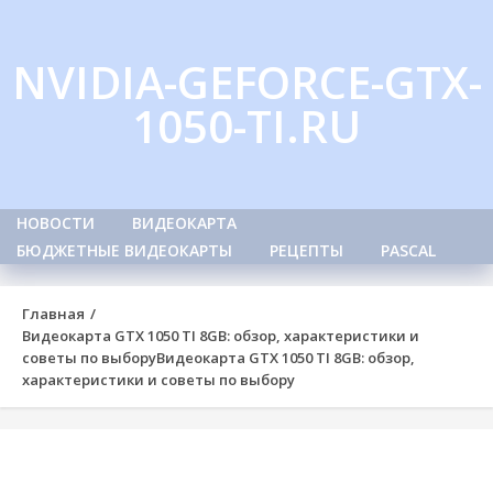
Skip
to
NVIDIA-GEFORCE-GTX-
content
1050-TI.RU
НОВОСТИ
ВИДЕОКАРТА
БЮДЖЕТНЫЕ ВИДЕОКАРТЫ
РЕЦЕПТЫ
PASCAL
Главная
Видеокарта GTX 1050 TI 8GB: обзор, характеристики и
советы по выбору
Видеокарта GTX 1050 TI 8GB: обзор,
характеристики и советы по выбору