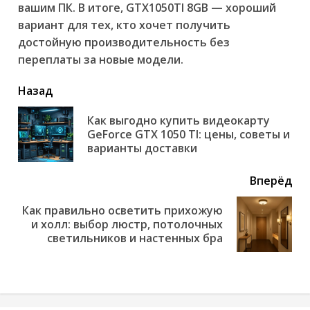
вашим ПК. В итоге, GTX1050TI 8GB — хороший
вариант для тех, кто хочет получить
достойную производительность без
переплаты за новые модели.
читать
Назад
еще
Как выгодно купить видеокарту
Пр
GeForce GTX 1050 TI: цены, советы и
но
варианты доставки
Вперёд
Как правильно осветить прихожую
Next
и холл: выбор люстр, потолочных
post:
светильников и настенных бра