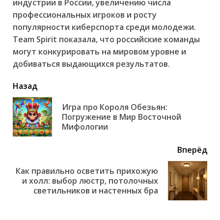
индустрии в России, увеличению числа
профессиональных игроков и росту
популярности киберспорта среди молодежи.
Team Spirit показала, что российские команды
могут конкурировать на мировом уровне и
добиваться выдающихся результатов.
читать
Назад
еще
Игра про Короля Обезьян:
Пр
Погружение в Мир Восточной
но
Мифологии
Вперёд
Как правильно осветить прихожую
Next
и холл: выбор люстр, потолочных
post:
светильников и настенных бра