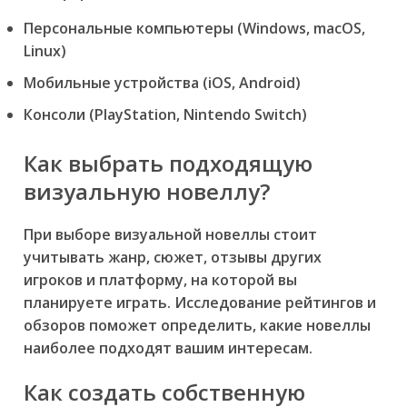
Персональные компьютеры (Windows, macOS,
Linux)
Мобильные устройства (iOS, Android)
Консоли (PlayStation, Nintendo Switch)
Как выбрать подходящую
визуальную новеллу?
При выборе визуальной новеллы стоит
учитывать жанр, сюжет, отзывы других
игроков и платформу, на которой вы
планируете играть. Исследование рейтингов и
обзоров поможет определить, какие новеллы
наиболее подходят вашим интересам.
Как создать собственную