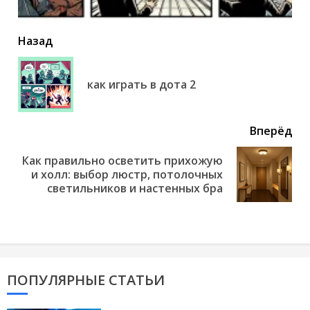
читать
Назад
еще
Пр
как играть в дота 2
но
Вперёд
Как правильно осветить прихожую
Next
и холл: выбор люстр, потолочных
post:
светильников и настенных бра
ПОПУЛЯРНЫЕ СТАТЬИ