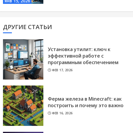
янв 15, 2026
ДРУГИЕ СТАТЬИ
Установка утилит: ключ к
эффективной работе с
программным обеспечением
ФЕВ 17, 2026
Ферма железа в Minecraft: как
построить и почему это важно
ФЕВ 16, 2026