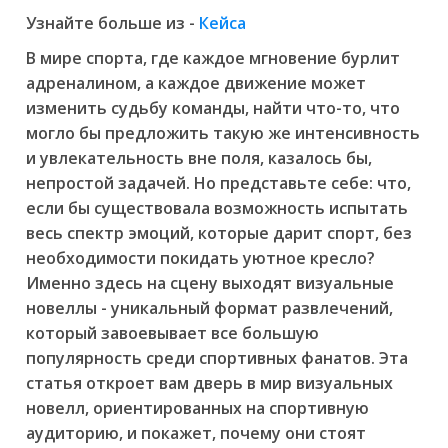
Узнайте больше из -
Кейса
В мире спорта, где каждое мгновение бурлит
адреналином, а каждое движение может
изменить судьбу команды, найти что-то, что
могло бы предложить такую же интенсивность
и увлекательность вне поля, казалось бы,
непростой задачей. Но представьте себе: что,
если бы существовала возможность испытать
весь спектр эмоций, которые дарит спорт, без
необходимости покидать уютное кресло?
Именно здесь на сцену выходят визуальные
новеллы - уникальный формат развлечений,
который завоевывает все большую
популярность среди спортивных фанатов. Эта
статья откроет вам дверь в мир визуальных
новелл, ориентированных на спортивную
аудиторию, и покажет, почему они стоят