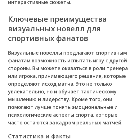
интерактивные сюжеты.
Ключевые преимущества
визуальных новелл для
спортивных фанатов
Визуальные новеллы предлагают спортивным
фанатам возможность испытать игру с другой
стороны. Вы можете оказаться в роли тренера
или игрока, принимающего решения, которые
определяют исход матча. Это не только
увлекательно, но и обучает тактическому
мышлению и лидерству. Кроме того, они
помогают лучше понять эмоциональные и
психологические аспекты спорта, которые
часто остаются за кадром реальных матчей.
Статистика и факты