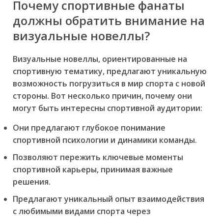
Почему спортивные фанаты
должны обратить внимание на
визуальные новеллы?
Визуальные новеллы, ориентированные на
спортивную тематику, предлагают уникальную
возможность погрузиться в мир спорта с новой
стороны. Вот несколько причин, почему они
могут быть интересны спортивной аудитории:
Они предлагают глубокое понимание
спортивной психологии и динамики команды.
Позволяют пережить ключевые моменты
спортивной карьеры, принимая важные
решения.
Предлагают уникальный опыт взаимодействия
с любимыми видами спорта через