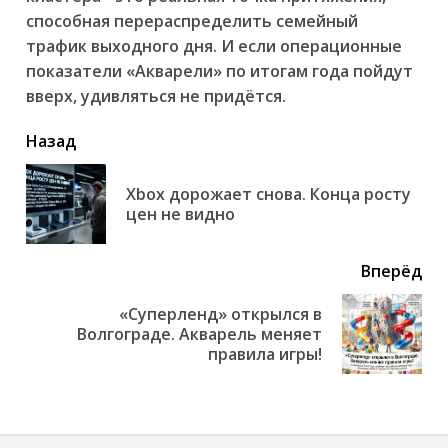
способная перераспределить семейный
трафик выходного дня. И если операционные
показатели «Акварели» по итогам года пойдут
вверх, удивляться не придётся.
читать
Назад
еще
Xbox дорожает снова. Конца росту
Пр
цен не видно
но
Вперёд
«Суперленд» открылся в
Next
Волгограде. Акварель меняет
post:
правила игры!