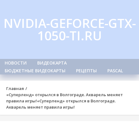
Skip
to
NVIDIA-GEFORCE-GTX-
content
1050-TI.RU
НОВОСТИ
ВИДЕОКАРТА
БЮДЖЕТНЫЕ ВИДЕОКАРТЫ
РЕЦЕПТЫ
PASCAL
Главная
«Суперленд» открылся в Волгограде. Акварель меняет
правила игры!
«Суперленд» открылся в Волгограде.
Акварель меняет правила игры!