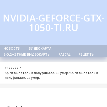
Skip
to
NVIDIA-GEFORCE-GTX-
content
1050-TI.RU
НОВОСТИ
ВИДЕОКАРТА
БЮДЖЕТНЫЕ ВИДЕОКАРТЫ
PASCAL
РЕЦЕПТЫ
Главная
Spirit вылетели в полуфинале. CS умер?
Spirit вылетели в
полуфинале. CS умер?