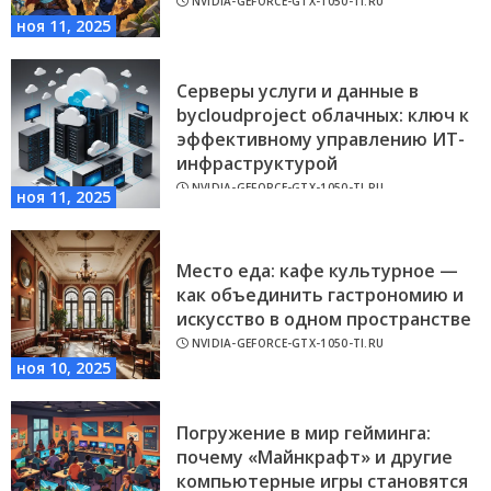
NVIDIA-GEFORCE-GTX-1050-TI.RU
ноя 11, 2025
Серверы услуги и данные в
bycloudproject облачных: ключ к
эффективному управлению ИТ-
инфраструктурой
NVIDIA-GEFORCE-GTX-1050-TI.RU
ноя 11, 2025
Место еда: кафе культурное —
как объединить гастрономию и
искусство в одном пространстве
NVIDIA-GEFORCE-GTX-1050-TI.RU
ноя 10, 2025
Погружение в мир гейминга:
почему «Майнкрафт» и другие
компьютерные игры становятся