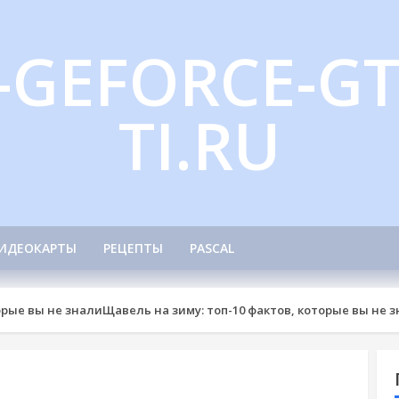
-GEFORCE-GT
TI.RU
ИДЕОКАРТЫ
РЕЦЕПТЫ
PASCAL
орые вы не знали
Щавель на зиму: топ-10 фактов, которые вы не 