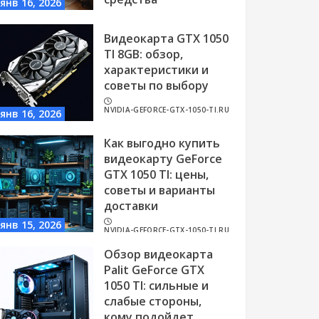
янв 16, 2026
NVIDIA-GEFORCE-GTX-1050-TI.RU
Видеокарта GTX 1050
TI 8GB: обзор,
характеристики и
советы по выбору
NVIDIA-GEFORCE-GTX-1050-TI.RU
янв 16, 2026
Как выгодно купить
видеокарту GeForce
GTX 1050 TI: цены,
советы и варианты
доставки
янв 15, 2026
NVIDIA-GEFORCE-GTX-1050-TI.RU
Обзор видеокарта
Palit GeForce GTX
1050 TI: сильные и
слабые стороны,
кому подойдет