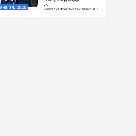
янв 14, 2026
NVIDIA-GEFORCE-GTX-1050-TI.RU