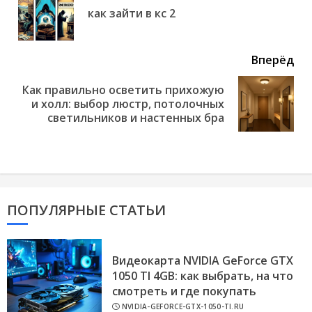
Пр
как зайти в кс 2
но
Вперёд
Как правильно осветить прихожую
Next
и холл: выбор люстр, потолочных
post:
светильников и настенных бра
ПОПУЛЯРНЫЕ СТАТЬИ
Видеокарта NVIDIA GeForce GTX
1050 TI 4GB: как выбрать, на что
смотреть и где покупать
NVIDIA-GEFORCE-GTX-1050-TI.RU