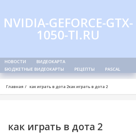
Skip
to
NVIDIA-GEFORCE-GTX-
content
1050-TI.RU
НОВОСТИ
ВИДЕОКАРТА
БЮДЖЕТНЫЕ ВИДЕОКАРТЫ
РЕЦЕПТЫ
PASCAL
Главная
как играть в дота 2
как играть в дота 2
как играть в дота 2