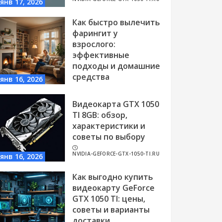
янв 17, 2026
Как быстро вылечить
фарингит у
взрослого:
эффективные
подходы и домашние
средства
янв 16, 2026
NVIDIA-GEFORCE-GTX-1050-TI.RU
Видеокарта GTX 1050
TI 8GB: обзор,
характеристики и
советы по выбору
NVIDIA-GEFORCE-GTX-1050-TI.RU
янв 16, 2026
Как выгодно купить
видеокарту GeForce
GTX 1050 TI: цены,
советы и варианты
доставки