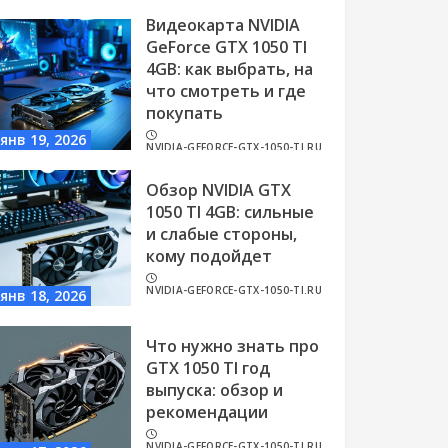
Видеокарта NVIDIA
GeForce GTX 1050 TI
4GB: как выбрать, на
что смотреть и где
покупать
янв 19, 2026
NVIDIA-GEFORCE-GTX-1050-TI.RU
Обзор NVIDIA GTX
1050 TI 4GB: сильные
и слабые стороны,
кому подойдет
NVIDIA-GEFORCE-GTX-1050-TI.RU
янв 18, 2026
Что нужно знать про
GTX 1050 TI год
выпуска: обзор и
рекомендации
NVIDIA-GEFORCE-GTX-1050-TI.RU