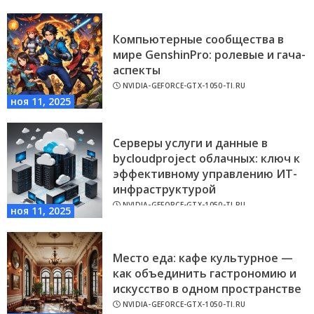
Компьютерные сообщества в
мире GenshinPro: ролевые и гача-
аспекты
NVIDIA-GEFORCE-GTX-1050-TI.RU
ноя 11, 2025
Серверы услуги и данные в
bycloudproject облачных: ключ к
эффективному управлению ИТ-
инфраструктурой
NVIDIA-GEFORCE-GTX-1050-TI.RU
ноя 11, 2025
Место еда: кафе культурное —
как объединить гастрономию и
искусство в одном пространстве
NVIDIA-GEFORCE-GTX-1050-TI.RU