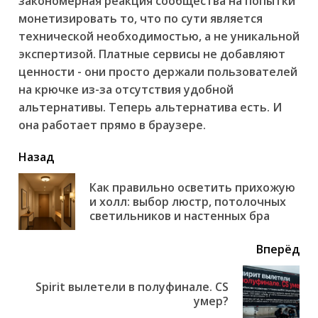
закономерная реакция сообщества на попытки
монетизировать то, что по сути является
технической необходимостью, а не уникальной
экспертизой. Платные сервисы не добавляют
ценности - они просто держали пользователей
на крючке из-за отсутствия удобной
альтернативы. Теперь альтернатива есть. И
она работает прямо в браузере.
читать
Назад
еще
Как правильно осветить прихожую
Пр
и холл: выбор люстр, потолочных
но
светильников и настенных бра
Вперёд
Spirit вылетели в полуфинале. CS
Next
умер?
post: