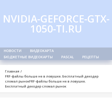
Skip
to
NVIDIA-GEFORCE-GTX-
content
1050-TI.RU
НОВОСТИ
ВИДЕОКАРТА
БЮДЖЕТНЫЕ ВИДЕОКАРТЫ
PASCAL
РЕЦЕПТЫ
Главная
FRF-файлы больше не в ловушке. Бесплатный декодер
сломал рынок
FRF-файлы больше не в ловушке.
Бесплатный декодер сломал рынок