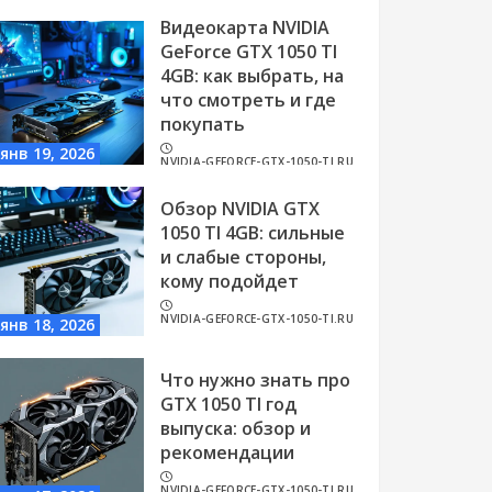
Видеокарта NVIDIA
GeForce GTX 1050 TI
4GB: как выбрать, на
что смотреть и где
покупать
янв 19, 2026
NVIDIA-GEFORCE-GTX-1050-TI.RU
Обзор NVIDIA GTX
1050 TI 4GB: сильные
и слабые стороны,
кому подойдет
NVIDIA-GEFORCE-GTX-1050-TI.RU
янв 18, 2026
Что нужно знать про
GTX 1050 TI год
выпуска: обзор и
рекомендации
NVIDIA-GEFORCE-GTX-1050-TI.RU