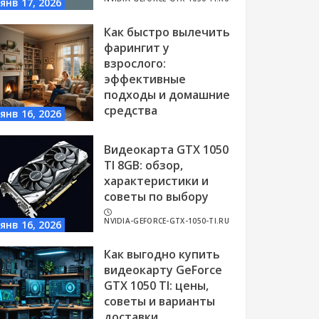
янв 17, 2026
Как быстро вылечить
фарингит у
взрослого:
эффективные
подходы и домашние
средства
янв 16, 2026
NVIDIA-GEFORCE-GTX-1050-TI.RU
Видеокарта GTX 1050
TI 8GB: обзор,
характеристики и
советы по выбору
NVIDIA-GEFORCE-GTX-1050-TI.RU
янв 16, 2026
Как выгодно купить
видеокарту GeForce
GTX 1050 TI: цены,
советы и варианты
доставки